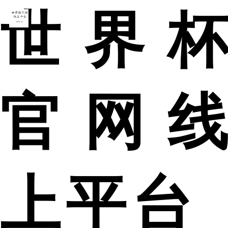
世界杯
官网线
上平台_