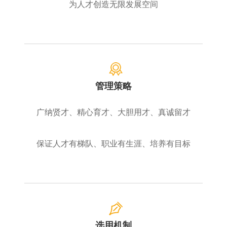
为人才创造无限发展空间
管理策略
广纳贤才、精心育才、大胆用才、真诚留才
保证人才有梯队、职业有生涯、培养有目标
选用机制