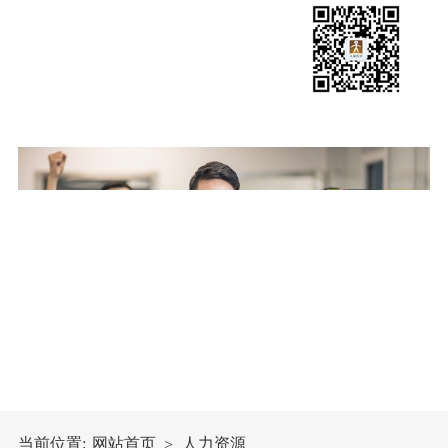
世界杯官网线上平台集团
欢迎您的关注和加入
当前位置:
网站首页
人力资源
>