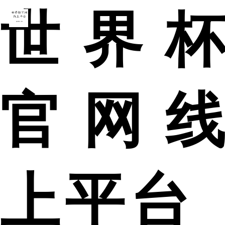
世界杯
官网线
上平台_