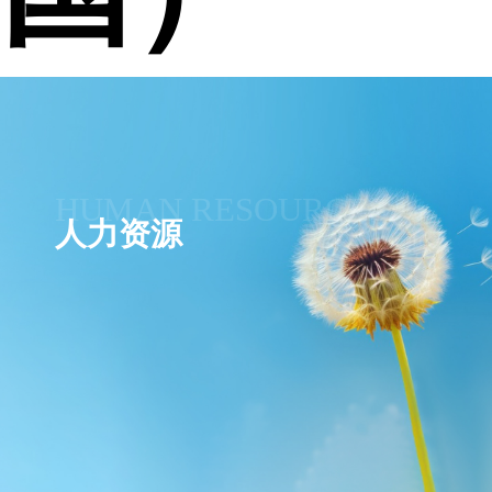
HUMAN RESOURCES
人力资源