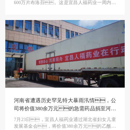
600万片布洛芬。这是宜昌人福药业一周内第
二次向宜昌周边捐赠防疫紧缺药品，累计捐赠
1200万片布洛芬，价值近300万元。
河南省遭遇历史罕见特大暴雨汛情，公
司将价值380余万元的急需药品捐至河南
灾区
7月23日，宜昌人福药业通过湖北省妇女儿童
发展基金会，将价值380余万元的乙酰氨