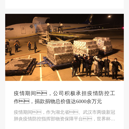
基酚片、盐酸克林霉素胶囊、注射用奥美
拉唑钠捐至河南灾区，并于当晚送至周口市应
急管理局豫东救灾捐助物资管理服务中心，由
当地统一分发到各地区急需药品的医疗机
构。
疫情期间，公司积极承担疫情防控工
作，捐款捐物总价值达6000余万元
疫情期间，作为湖北省、武汉市两级新冠
肺炎疫情防控指挥部物资保障平台，世界杯官
网线上平台集团配送医疗物资6000多万件，安