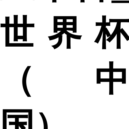
世界杯
（中
国）