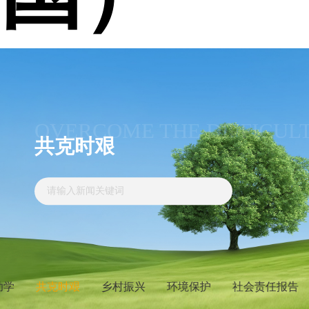
OVERCOME THE DIFFICUL
共克时艰
助学
共克时艰
乡村振兴
环境保护
社会责任报告