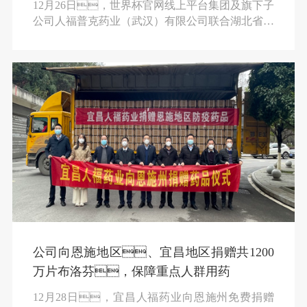
12月26日，世界杯官网线上平台集团及旗下子
公司人福普克药业（武汉）有限公司联合湖北省青
少年发展基金会、湖北省医药行业协会，
通过兰州市医药行业协会向兰州市卫健局捐赠了20
万盒布洛芬，总价值近500万元。本批医
药物资将通过专车运往甘肃省积石山县红十字会指
定地点。
公司向恩施地区、宜昌地区捐赠共1200
万片布洛芬，保障重点人群用药
12月28日，宜昌人福药业向恩施州免费捐赠