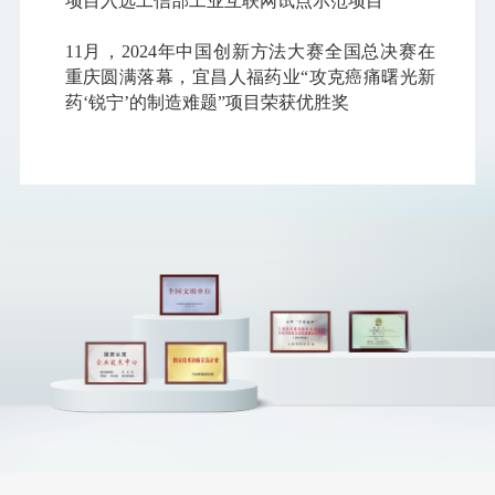
项目入选工信部工业互联网试点示范项目
1
11月，2024年中国创新方法大赛全国总决赛在
重庆圆满落幕，宜昌人福药业“攻克癌痛曙光新
药‘锐宁’的制造难题”项目荣获优胜奖
1
11月，在工信部与上海市政府携手举办的中国
布
医药工业发展大会上，“2023年度中国医药企业
研发指数”正式发布，世界杯官网线上平台以
74.91分位列“2023年度中国医药企业研发指数百
榜
强榜单”第25名
年
11月，世界杯官网线上平台荣膺“2024中国医药
1
创新企业100强”“2024中国医药上市公司竞争力
20强”
10月，宜昌人福药业花艳小容量注射剂车间工
会获评“全国模范职工小家”
10月，全国工商联发布“2024中国民营企业500