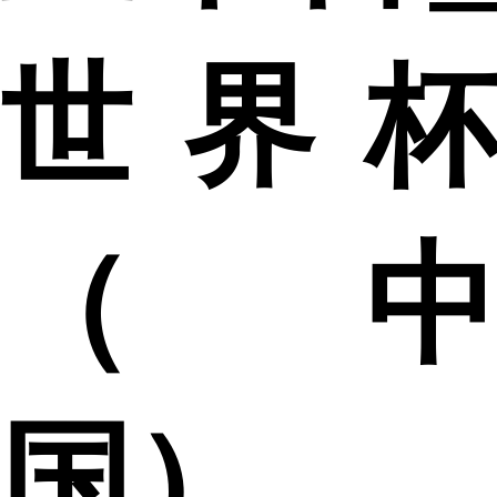
世界杯
（中
国）