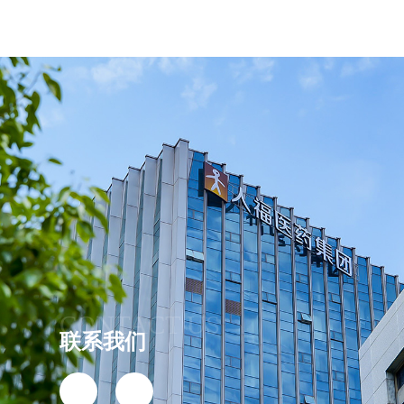
CONTACT US
联系我们
renfu.pr@renfu.com.cn