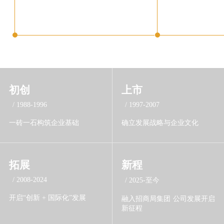
初创
上市
/ 1988-1996
/ 1997-2007
一砖一石构筑企业基础
确立发展战略与企业文化
拓展
新程
/ 2008-2024
/ 2025-至今
开启“创新 + 国际化”发展
融入招商局集团 公司发展开启
新征程