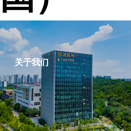
ABOUT US
关于我们